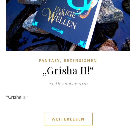
,
FANTASY
REZENSIONEN
„Grisha II!“
23. Dezember 2020
"Grisha II!"
WEITERLESEN