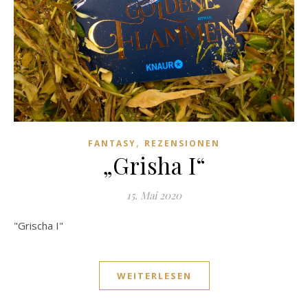
,
FANTASY
REZENSIONEN
„Grisha I“
15. Mai 2020
"Grischa I"
WEITERLESEN